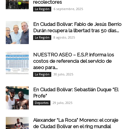
recolectores
6 septiembre, 2025
La Región
En Ciudad Bolívar: Fabio de Jesús Berrío
Durán recupera la libertad tras 50 días...
8 agosto, 2025
La Región
NUESTRO ASEO – E.S.P. informa los
costos de referencia del servicio de
aseo para...
30 julio, 2025
La Región
En Ciudad Bolívar: Sebastián Duque “El
Profe”
29 julio, 2025
Deportes
Alexander “La Roca” Moreno: el coraje
de Ciudad Bolívar en el ring mundial