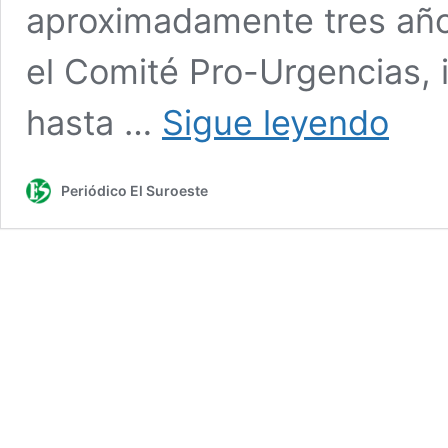
aproximadamente tres año
el Comité Pro-Urgencias, 
Bolombo
hasta …
Sigue leyendo
marchó
para
exigir
Periódico El Suroeste
la
reactivac
del
servicio
de
urgencia