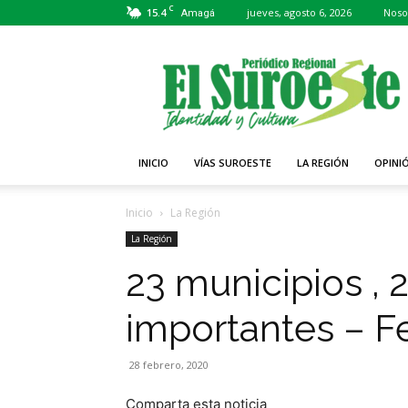
C
15.4
jueves, agosto 6, 2026
Noso
Amagá
Periódico
El
Suroeste
INICIO
VÍAS SUROESTE
LA REGIÓN
OPINI
Inicio
La Región
La Región
23 municipios , 
importantes – F
28 febrero, 2020
Comparta esta noticia