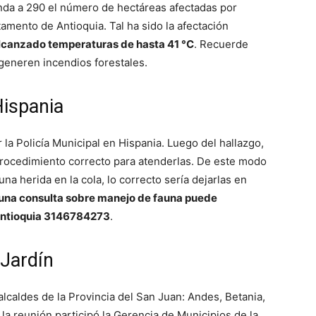
da a 290 el número de hectáreas afectadas por
amento de Antioquia. Tal ha sido la afectación
alcanzado temperaturas de hasta 41 °C
. Recuerde
generen incendios forestales.
ispania
la Policía Municipal en Hispania. Luego del hallazgo,
 procedimiento correcto para atenderlas. De este modo
na herida en la cola, lo correcto sería dejarlas en
guna consulta sobre manejo de fauna puede
rantioquia 3146784273
.
Jardín
 alcaldes de la Provincia del San Juan: Andes, Betania,
n la reunión participó la Gerencia de Municipios de la