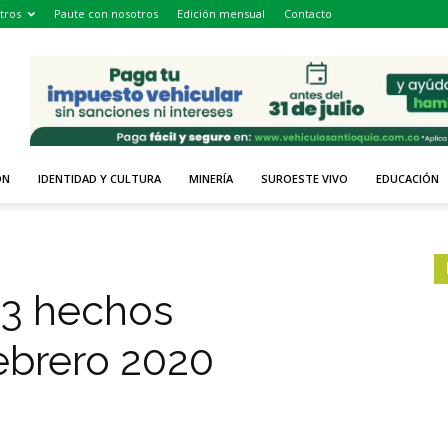
tros
Paute con nosotros
Edición mensual
Contacto
ÓN
IDENTIDAD Y CULTURA
MINERÍA
SUROESTE VIVO
EDUCACIÓN
23 hechos
ebrero 2020