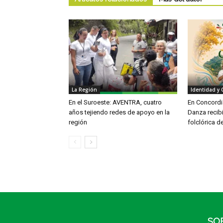
La Región
Identidad y 
En el Suroeste: AVENTRA, cuatro
En Concordia
años tejiendo redes de apoyo en la
Danza recib
región
folclórica d
SO