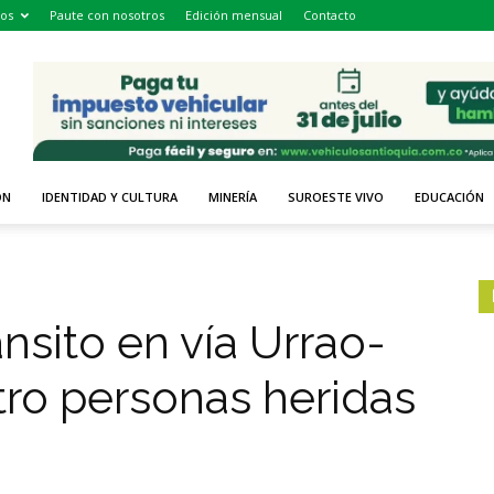
os
Paute con nosotros
Edición mensual
Contacto
ÓN
IDENTIDAD Y CULTURA
MINERÍA
SUROESTE VIVO
EDUCACIÓN
nsito en vía Urrao-
tro personas heridas