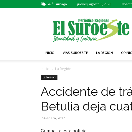
C
26
jueves, agosto 6, 2026
Nosotr
Amagá
Periódico
El
Suroeste
INICIO
VÍAS SUROESTE
LA REGIÓN
OPINI
Inicio
La Región
La Región
Accidente de trá
Betulia deja cua
14 enero, 2017
Comparta esta noticia