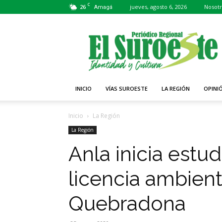
C
26
jueves, agosto 6, 2026
Nosotr
Amagá
Periódico
El
Suroeste
INICIO
VÍAS SUROESTE
LA REGIÓN
OPINI
Inicio
La Región
La Región
Anla inicia estud
licencia ambient
Quebradona