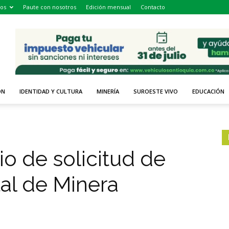
os
Paute con nosotros
Edición mensual
Contacto
ÓN
IDENTIDAD Y CULTURA
MINERÍA
SUROESTE VIVO
EDUCACIÓN
io de solicitud de
al de Minera