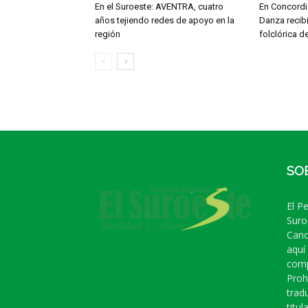
En el Suroeste: AVENTRA, cuatro
En Concordia
años tejiendo redes de apoyo en la
Danza recib
región
folclórica d
SO
El P
Suro
Cano
aquí
comp
Proh
trad
titula