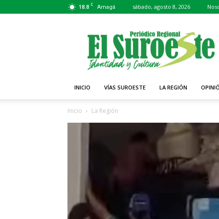
C
18.8
sábado, agosto 8, 2026
Noso
Amagá
Periódico
El
Suroeste
INICIO
VÍAS SUROESTE
LA REGIÓN
OPINI
Inicio
La Región