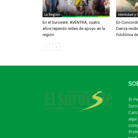
La Región
Identidad y 
En el Suroeste: AVENTRA, cuatro
En Concordia
años tejiendo redes de apoyo en la
Danza recib
región
folclórica d
SO
El P
Suro
Cano
aquí
comp
Proh