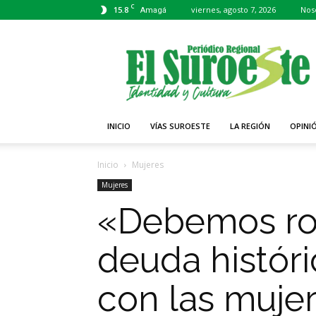
C
15.8
viernes, agosto 7, 2026
Nos
Amagá
Periódico
El
Suroeste
INICIO
VÍAS SUROESTE
LA REGIÓN
OPINI
Inicio
Mujeres
Mujeres
«Debemos ro
deuda históri
con las mujer