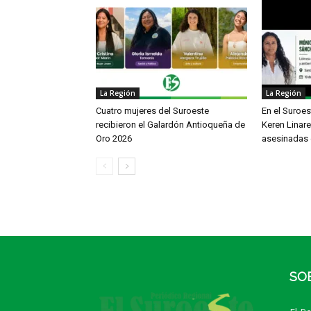
La Región
La Región
Cuatro mujeres del Suroeste
En el Suroe
recibieron el Galardón Antioqueña de
Keren Linar
Oro 2026
asesinadas 
SO