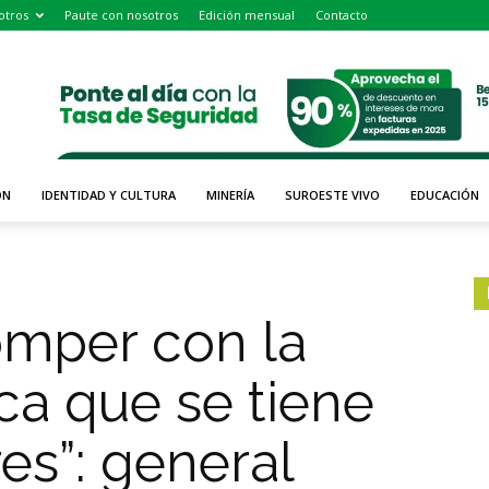
otros
Paute con nosotros
Edición mensual
Contacto
ÓN
IDENTIDAD Y CULTURA
MINERÍA
SUROESTE VIVO
EDUCACIÓN
mper con la
ca que se tiene
es”: general