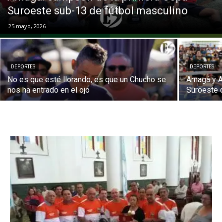
Suroeste sub-13 de fútbol masculino
25 mayo, 2026
DEPORTES
DEPORTES
No es que esté llorando, es que un Chucho se
Amagá y 
nos ha entrado en el ojo
Suroeste 