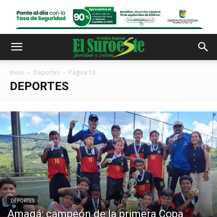
Inicio
Deportes
Página 18
DEPORTES
DEPORTES
Amagá: campeón de la primera Copa