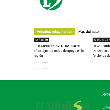
Artículos relacionados
Más del autor
La Región
Identidad y 
En el Suroeste: AVENTRA, cuatro
En Concordia
años tejiendo redes de apoyo en la
Danza recib
región
folclórica d
SO
El P