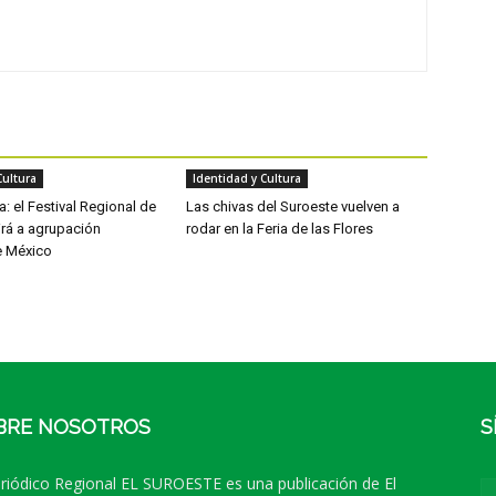
Cultura
Identidad y Cultura
: el Festival Regional de
Las chivas del Suroeste vuelven a
irá a agrupación
rodar en la Feria de las Flores
e México
BRE NOSOTROS
S
eriódico Regional EL SUROESTE es una publicación de El