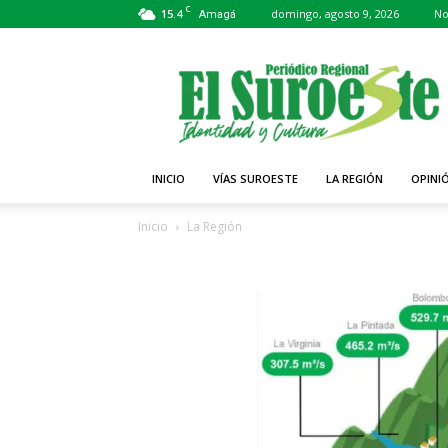
C
15.4
domingo, agosto 9, 2026
No
Amagá
Periódico
El
Suroeste
INICIO
VÍAS SUROESTE
LA REGIÓN
OPINI
Inicio
La Región