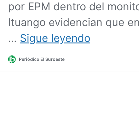
por EPM dentro del monito
Ituango evidencian que en
El
…
Sigue leyendo
caudal
del
río
Periódico El Suroeste
Cauca
sigue
bajando
en
La
Pintada
y
Bolombolo