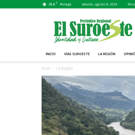
C
25.6
sábado, agosto 8, 2026
Noso
Amagá
Periódico
El
Suroeste
INICIO
VÍAS SUROESTE
LA REGIÓN
OPINI
Inicio
La Región