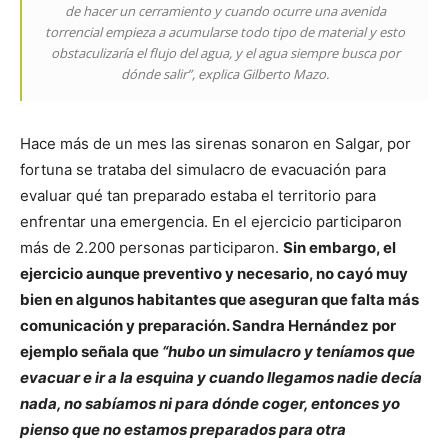
de hacer un cerramiento y cuando ocurre una avenida
torrencial empieza a acumularse todo tipo de material y esto
obstaculizaría el flujo del agua, y el agua siempre busca por
dónde salir”, explica Gilberto Mazo.
Hace más de un mes las sirenas sonaron en Salgar, por
fortuna se trataba del simulacro de evacuación para
evaluar qué tan preparado estaba el territorio para
enfrentar una emergencia. En el ejercicio participaron
más de 2.200 personas participaron.
Sin embargo, el
ejercicio aunque preventivo y necesario, no cayó muy
bien en algunos habitantes que aseguran que falta más
comunicación y preparación. Sandra Hernández por
ejemplo señala que
“hubo un simulacro y teníamos que
evacuar e ir a la esquina y cuando llegamos nadie decía
nada, no sabíamos ni para dónde coger, entonces yo
pienso que no estamos preparados para otra