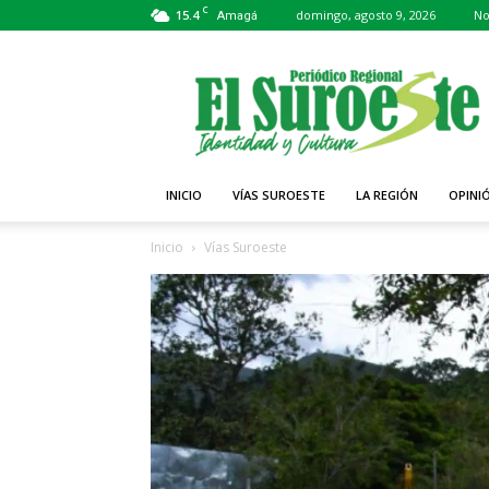
C
15.4
domingo, agosto 9, 2026
No
Amagá
Periódico
El
Suroeste
INICIO
VÍAS SUROESTE
LA REGIÓN
OPINI
Inicio
Vías Suroeste