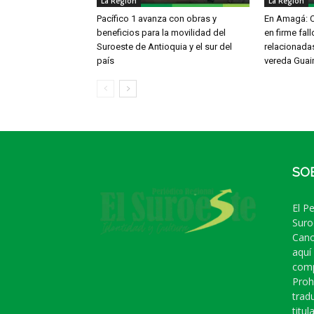
La Región
La Región
Pacífico 1 avanza con obras y
En Amagá: C
beneficios para la movilidad del
en firme fal
Suroeste de Antioquia y el sur del
relacionadas
país
vereda Guai
SO
El P
Suro
Cano
aquí
comp
Proh
trad
titula