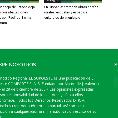
La Región
onsejo de Estado deja
En Hispania: entregan obras en vías
lo por afectaciones
rurales, escuelas y espacios
 con Pacífico 1 en la
culturales del municipio
maral
BRE NOSOTROS
S
eriódico Regional EL SUROESTE es una publicación de El
este COMPARTE S. A. S. Fundado por Álbaro de J. Valencia
 el 28 de diciembre de 2004. Las opiniones expresadas
 son responsabilidad de los autores y sólo a ellos
romete. Todos los Derechos Reservados D. R. A.
ibida su reproducción total o parcial, así como su
ucción a cualquier idioma sin la autorización escrita de su
r.