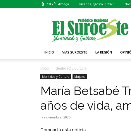
C
18.2
viernes, agosto 7, 2026
Nos
Amagá
Periódico
El
Suroeste
INICIO
VÍAS SUROESTE
LA REGIÓN
OPINI
Inicio
Identidad y Cultura
Identidad y Cultura
Mujeres
María Betsabé Tr
años de vida, a
7 noviembre, 2025
Comparta esta noticia