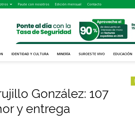
otros
Paute con nosotros
Edición mensual
Contacto
ÓN
IDENTIDAD Y CULTURA
MINERÍA
SUROESTE VIVO
EDUCACIÓN
ujillo González: 107
mor y entrega