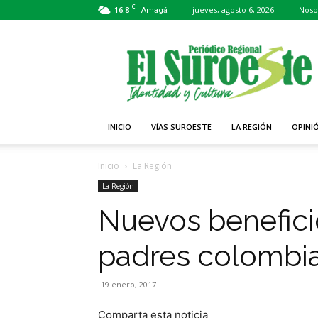
C
16.8
jueves, agosto 6, 2026
Noso
Amagá
Periódico
El
Suroeste
INICIO
VÍAS SUROESTE
LA REGIÓN
OPINI
Inicio
La Región
La Región
Nuevos benefici
padres colombia
19 enero, 2017
Comparta esta noticia