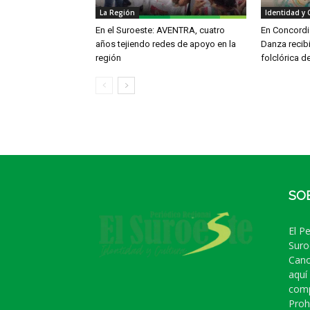
La Región
Identidad y 
En el Suroeste: AVENTRA, cuatro
En Concordia
años tejiendo redes de apoyo en la
Danza recib
región
folclórica d
SO
El P
Suro
Cano
aquí
comp
Proh