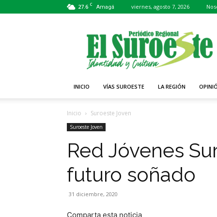
C
27.6
viernes, agosto 7, 2026
Nos
Amagá
Periódico
El
Suroeste
INICIO
VÍAS SUROESTE
LA REGIÓN
OPINI
Inicio
Suroeste Joven
Suroeste Joven
Red Jóvenes Sur
futuro soñado
31 diciembre, 2020
Comparta esta noticia