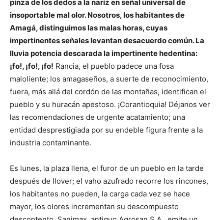
pinza de los dedos a la nariz en señal universal de
insoportable mal olor. Nosotros, los habitantes de
Amagá, distinguimos las malas horas, cuyas
impertinentes señales levantan desacuerdo común. La
lluvia potencia descarada la impertinente hedentina:
¡fo!, ¡fo!, ¡fo!
Rancia, el pueblo padece una fosa
maloliente; los amagaseños, a suerte de reconocimiento,
fuera, más allá del cordón de las montañas, identifican el
pueblo y su huracán apestoso. ¡Corantioquia! Déjanos ver
las recomendaciones de urgente acatamiento; una
entidad desprestigiada por su endeble figura frente a la
industria contaminante.
Es lunes, la plaza llena, el furor de un pueblo en la tarde
después de llover; el vaho azufrado recorre los rincones,
los habitantes no pueden, la carga cada vez se hace
mayor, los olores incrementan su descompuesto
descontento. Sanimax, antiguo Agrosan S.A., emite un