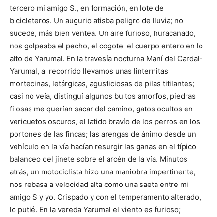
tercero mi amigo S., en formación, en lote de
bicicleteros. Un augurio atisba peligro de lluvia; no
sucede, más bien ventea. Un aire furioso, huracanado,
nos golpeaba el pecho, el cogote, el cuerpo entero en lo
alto de Yarumal. En la travesía nocturna Maní del Cardal-
Yarumal, al recorrido llevamos unas linternitas
mortecinas, letárgicas, agusticiosas de pilas titilantes;
casi no veía, distinguí algunos bultos amorfos, piedras
filosas me querían sacar del camino, gatos ocultos en
vericuetos oscuros, el latido bravío de los perros en los
portones de las fincas; las arengas de ánimo desde un
vehículo en la vía hacían resurgir las ganas en el típico
balanceo del jinete sobre el arcén de la vía. Minutos
atrás, un motociclista hizo una maniobra impertinente;
nos rebasa a velocidad alta como una saeta entre mi
amigo S y yo. Crispado y con el temperamento alterado,
lo putié. En la vereda Yarumal el viento es furioso;