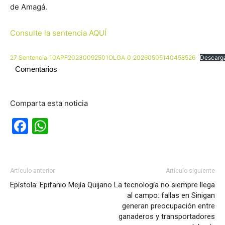
de Amagá.
Consulte la sentencia AQUÍ
27_Sentencia_10APF20230092501OLGA_0_20260505140458526
Descarg
Comentarios
Comparta esta noticia
Facebook
WhatsApp
Artículo anterior
Artículo siguiente
Epístola: Epifanio Mejía Quijano
La tecnología no siempre llega
al campo: fallas en Sinigan
generan preocupación entre
ganaderos y transportadores