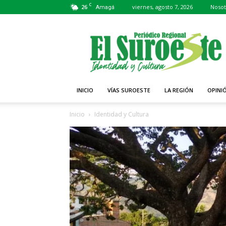
C
26
viernes, agosto 7, 2026
Nosot
Amagá
Periódico
El
Suroeste
INICIO
VÍAS SUROESTE
LA REGIÓN
OPINI
Inicio
Identidad y Cultura