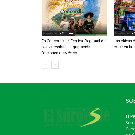
Identidad y Cultura
Identidad y 
En Concordia: el Festival Regional de
Las chivas d
Danza recibirá a agrupación
rodar en la F
folclórica de México
SO
El P
Suro
Cano