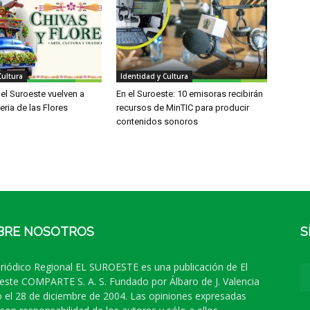
Cultura
Identidad y Cultura
el Suroeste vuelven a
En el Suroeste: 10 emisoras recibirán
eria de las Flores
recursos de MinTIC para producir
contenidos sonoros
BRE NOSOTROS
S
eriódico Regional EL SUROESTE es una publicación de El
este COMPARTE S. A. S. Fundado por Álbaro de J. Valencia
 el 28 de diciembre de 2004. Las opiniones expresadas