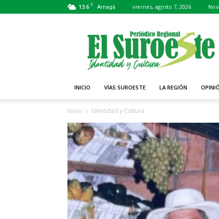
C
13.6
viernes, agosto 7, 2026
Nos
Amagá
Periódico
El
Suroeste
INICIO
VÍAS SUROESTE
LA REGIÓN
OPINI
Inicio
Identidad y Cultura