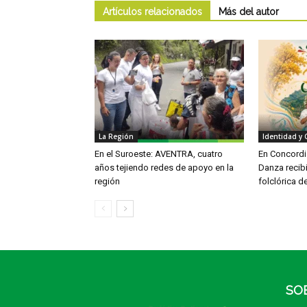
Artículos relacionados
Más del autor
La Región
Identidad y 
En el Suroeste: AVENTRA, cuatro
En Concordia
años tejiendo redes de apoyo en la
Danza recib
región
folclórica d
SO