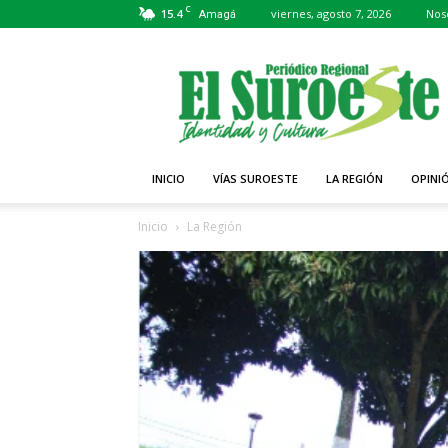
C
15.4
viernes, agosto 7, 2026
Nos
Amagá
Periódico
El
Suroeste
INICIO
VÍAS SUROESTE
LA REGIÓN
OPINI
Inicio
La Región