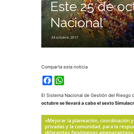
Este 25 de oc
Nacional
24 octubre, 2017
Comparta esta noticia
Facebook
WhatsApp
El Sistema Nacional de Gestión del Riesgo
octubre se llevará a cabo el sexto Simula
«Mejorar la planeación, coordinación y
privadas y la comunidad, para la resp
diferentes fenómenos amenazantes»