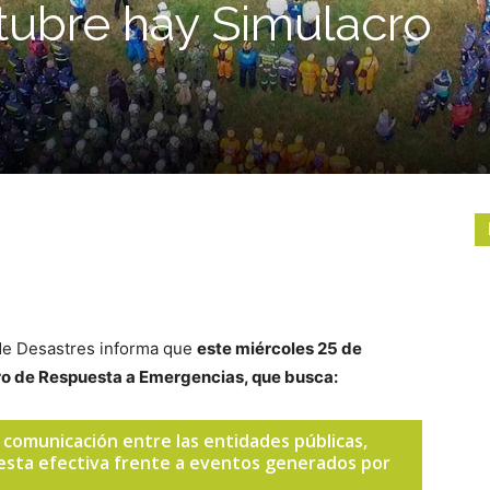
tubre hay Simulacro
 de Desastres informa que
este miércoles 25 de
cro de Respuesta a Emergencias, que busca:
 comunicación entre las entidades públicas,
uesta efectiva frente a eventos generados por
.