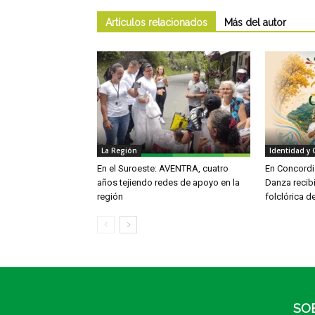
Artículos relacionados
Más del autor
La Región
Identidad y 
En el Suroeste: AVENTRA, cuatro
En Concordia
años tejiendo redes de apoyo en la
Danza recib
región
folclórica d
SO