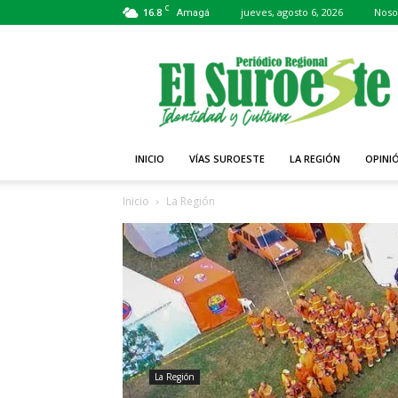
C
16.8
jueves, agosto 6, 2026
Noso
Amagá
Periódico
El
Suroeste
INICIO
VÍAS SUROESTE
LA REGIÓN
OPINI
Inicio
La Región
La Región