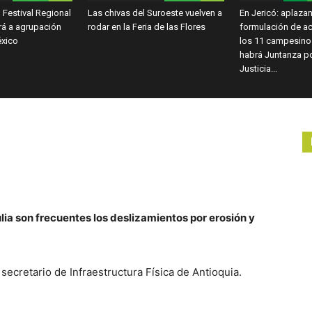
 Festival Regional
Las chivas del Suroeste vuelven a
En Jericó: aplazan
rá a agrupación
rodar en la Feria de las Flores
formulación de a
éxico
los 11 campesino
habrá Juntanza por
Justicia...
ia son frecuentes los deslizamientos por erosión y
ecretario de Infraestructura Física de Antioquia.