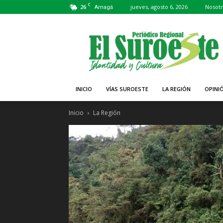
C
26
jueves, agosto 6, 2026
Nosotr
Amagá
Periódico
El
Suroeste
INICIO
VÍAS SUROESTE
LA REGIÓN
OPINI
Inicio
La Región