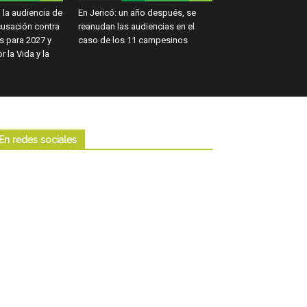
 la audiencia de
En Jericó: un año después, se
cusación contra
reanudan las audiencias en el
s para 2027 y
caso de los 11 campesinos
 la Vida y la
En redes sociales