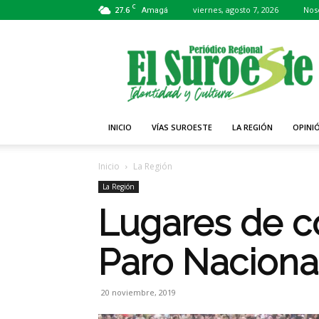
C
27.6
viernes, agosto 7, 2026
Nos
Amagá
Periódico
El
Suroeste
INICIO
VÍAS SUROESTE
LA REGIÓN
OPINI
Inicio
La Región
La Región
Lugares de c
Paro Nacional
20 noviembre, 2019