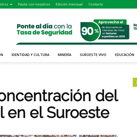
otros
Paute con nosotros
Edición mensual
Contacto
ÓN
IDENTIDAD Y CULTURA
MINERÍA
SUROESTE VIVO
EDUCACIÓN
oncentración del
 en el Suroeste