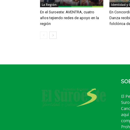
La Región
Identidad y 
En el Suroeste: AVENTRA, cuatro
En Concordia
años tejiendo redes de apoyo en la
Danza recib
región
folclórica d
SO
El P
Suro
Cano
aquí
comp
Proh