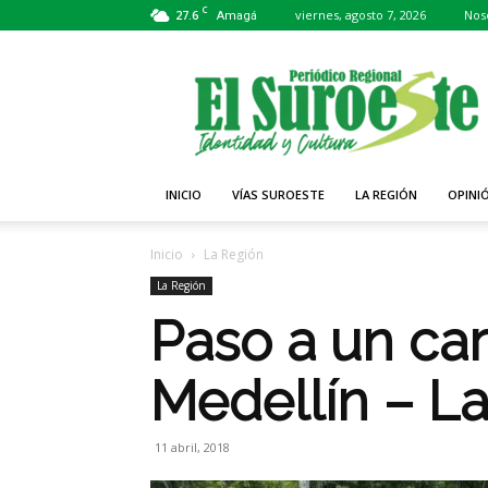
C
27.6
viernes, agosto 7, 2026
Nos
Amagá
Periódico
El
Suroeste
INICIO
VÍAS SUROESTE
LA REGIÓN
OPINI
Inicio
La Región
La Región
Paso a un carr
Medellín – La
11 abril, 2018