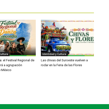
Cultura
Identidad y Cultura
: el Festival Regional de
Las chivas del Suroeste vuelven a
irá a agrupación
rodar en la Feria de las Flores
e México