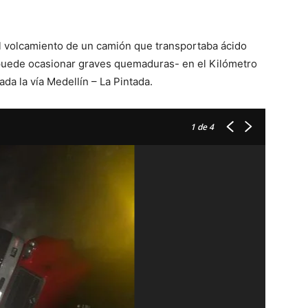
l volcamiento de un camión que transportaba ácido
e puede ocasionar graves quemaduras- en el Kilómetro
a la vía Medellín – La Pintada.
1
de 4