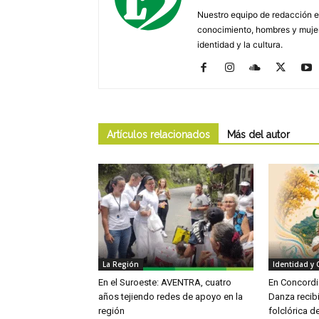
Nuestro equipo de redacción e
conocimiento, hombres y mujere
identidad y la cultura.
Artículos relacionados
Más del autor
La Región
Identidad y 
En el Suroeste: AVENTRA, cuatro
En Concordia
años tejiendo redes de apoyo en la
Danza recib
región
folclórica d