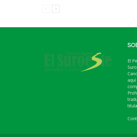
SO
El P
Suro
Cano
aquí
comp
Proh
trad
titula
Cont