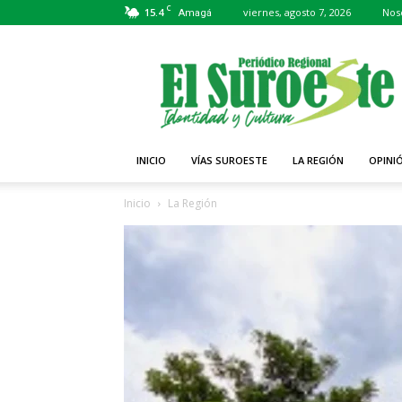
C
15.4
viernes, agosto 7, 2026
Nos
Amagá
Periódico
El
Suroeste
INICIO
VÍAS SUROESTE
LA REGIÓN
OPINI
Inicio
La Región