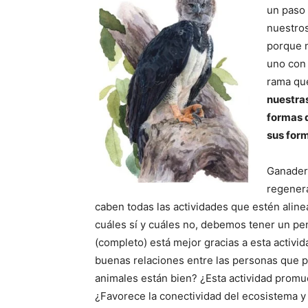
un paso 
nuestro
porque n
uno con 
rama que
nuestras
formas d
sus form
Ganaderí
regenera
caben todas las actividades que estén alinea
cuáles sí y cuáles no, debemos tener un pe
(completo) está mejor gracias a esta activida
buenas relaciones entre las personas que p
animales están bien? ¿Esta actividad promu
¿Favorece la conectividad del ecosistema y p