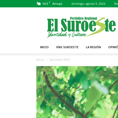
C
16.5
domingo, agosto 9, 2026
No
Amagá
Periódico
El
Suroeste
INICIO
VÍAS SUROESTE
LA REGIÓN
OPINI
Inicio
Suroeste VIVO