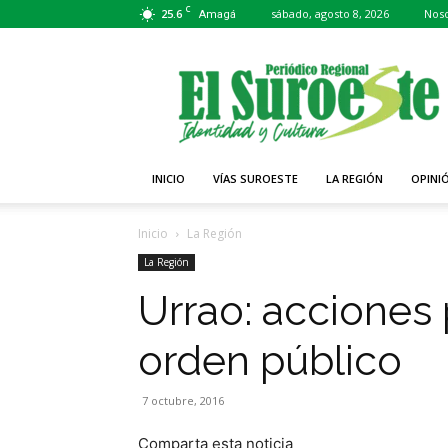
C
25.6
sábado, agosto 8, 2026
Noso
Amagá
Periódico
El
Suroeste
INICIO
VÍAS SUROESTE
LA REGIÓN
OPINI
Inicio
La Región
La Región
Urrao: acciones 
orden público
7 octubre, 2016
Comparta esta noticia