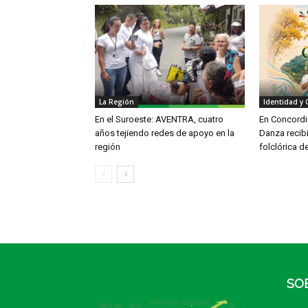
La Región
Identidad y 
En el Suroeste: AVENTRA, cuatro
En Concordia
años tejiendo redes de apoyo en la
Danza recib
región
folclórica d
SO