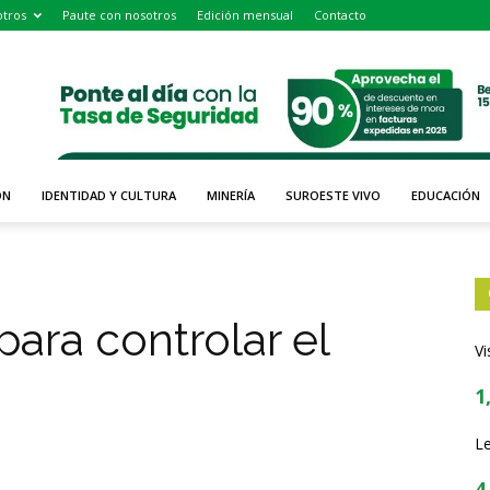
tros
Paute con nosotros
Edición mensual
Contacto
ÓN
IDENTIDAD Y CULTURA
MINERÍA
SUROESTE VIVO
EDUCACIÓN
para controlar el
Vi
1
Le
4