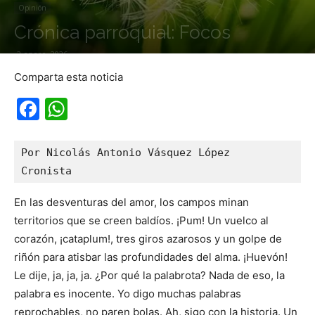
Opinión
Crónica parroquial: Focos
2 enero, 2026
Comparta esta noticia
Facebook
WhatsApp
Por Nicolás Antonio Vásquez López

Cronista
En las desventuras del amor, los campos minan
territorios que se creen baldíos. ¡Pum! Un vuelco al
corazón, ¡cataplum!, tres giros azarosos y un golpe de
riñón para atisbar las profundidades del alma. ¡Huevón!
Le dije, ja, ja, ja. ¿Por qué la palabrota? Nada de eso, la
palabra es inocente. Yo digo muchas palabras
reprochables, no paren bolas. Ah, sigo con la historia. Un