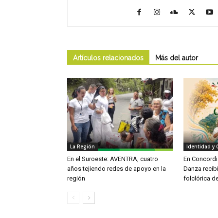
Artículos relacionados
Más del autor
La Región
Identidad y 
En el Suroeste: AVENTRA, cuatro
En Concordia
años tejiendo redes de apoyo en la
Danza recib
región
folclórica d