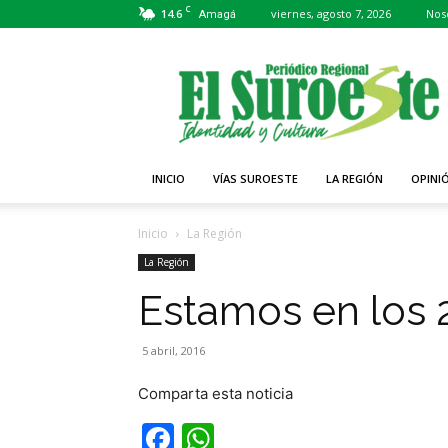
C
14.6
viernes, agosto 7, 2026
Nos
Amagá
Periódico
El
Suroeste
INICIO
VÍAS SUROESTE
LA REGIÓN
OPINI
Inicio
La Región
La Región
Estamos en los 
5 abril, 2016
Comparta esta noticia
Facebook
WhatsApp