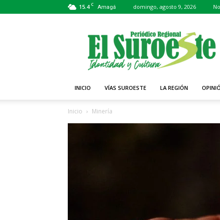
C
15.4
domingo, agosto 9, 2026
No
Amagá
Periódico
El
Suroeste
INICIO
VÍAS SUROESTE
LA REGIÓN
OPINI
Inicio
Minería