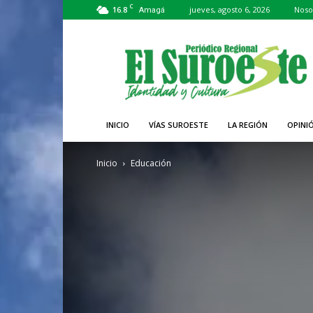
C
16.8
jueves, agosto 6, 2026
Noso
Amagá
Periódico
El
Suroeste
INICIO
VÍAS SUROESTE
LA REGIÓN
OPINI
Inicio
Educación