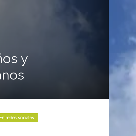
ños y
anos
En redes sociales