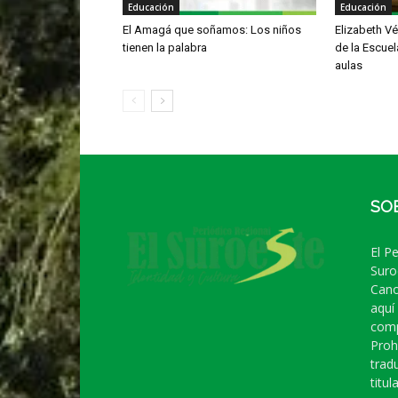
Educación
Educación
El Amagá que soñamos: Los niños
Elizabeth V
tienen la palabra
de la Escuel
aulas
SO
El P
Suro
Cano
aquí
comp
Proh
trad
titula