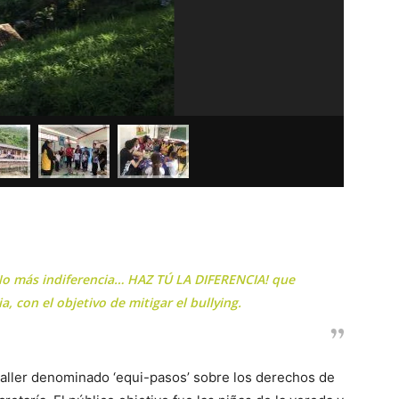
o más indiferencia… HAZ TÚ LA DIFERENCIA! que
, con el objetivo de mitigar el bullying.
 taller denominado ‘equi-pasos’ sobre los derechos de