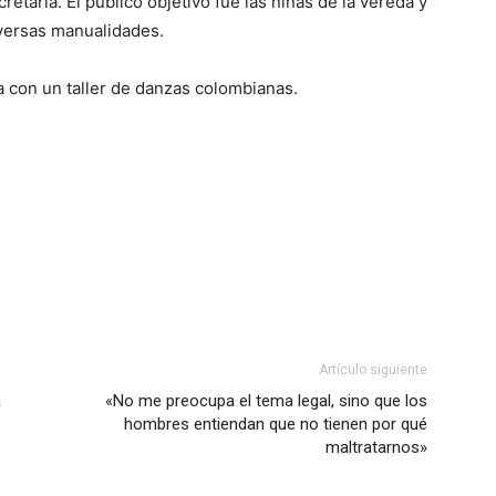
retaría. El público objetivo fue las niñas de la vereda y
iversas manualidades.
a con un taller de danzas colombianas.
Artículo siguiente
a
«No me preocupa el tema legal, sino que los
hombres entiendan que no tienen por qué
maltratarnos»