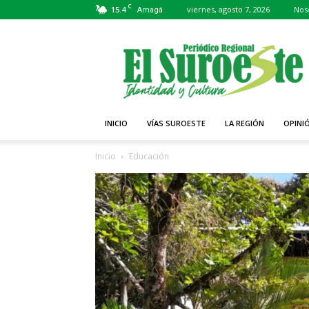
C
15.4
viernes, agosto 7, 2026
Nos
Amagá
Periódico
El
Suroeste
INICIO
VÍAS SUROESTE
LA REGIÓN
OPINI
Inicio
Educación