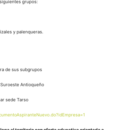
 siguientes grupos:
izales y palenqueras.
iera de sus subgrupos
l Suroeste Antioqueño
nar sede Tarso
DocumentoAspiranteNuevo.do?idEmpresa=1
lega al territorio con oferta educativa orientada a