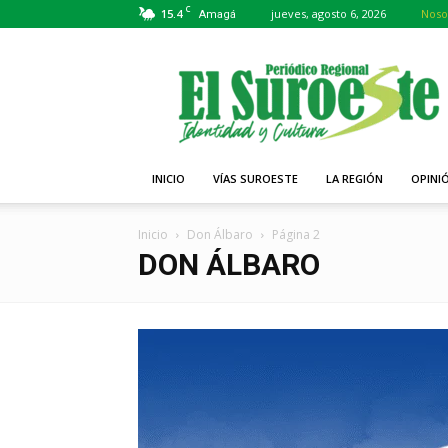
C
15.4
jueves, agosto 6, 2026
Noso
Amagá
Periódico
El
Suroeste
INICIO
VÍAS SUROESTE
LA REGIÓN
OPINI
Inicio
Don Álbaro
Página 2
DON ÁLBARO