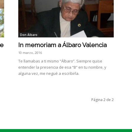
Don Álbaro
re
In memoriam a Álbaro Valencia
10 marzo, 2016
Te llamabas a ti mismo “Álbaro”. Siempre quise
entender la presencia de esa “B” en tu nombre, y
alguna vez, me negué a escribirla.
Página 2 de 2