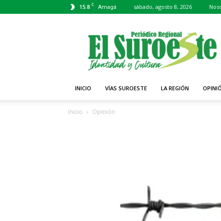
C
15.8
sábado, agosto 8, 2026
Noso
Amagá
Periódico
El
Suroeste
INICIO
VÍAS SUROESTE
LA REGIÓN
OPINI
Inicio
Opinión