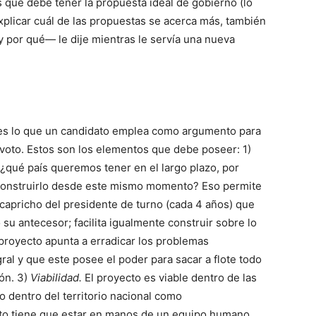
 que debe tener la propuesta ideal de gobierno (lo
explicar cuál de las propuestas se acerca más, también
 y por qué— le dije mientras le servía una nueva
 es lo que un candidato emplea como argumento para
 voto. Estos son los elementos que debe poseer: 1)
¿qué país queremos tener en el largo plazo, por
construirlo desde este mismo momento? Eso permite
l capricho del presidente de turno (cada 4 años) que
su antecesor; facilita igualmente construir sobre lo
 proyecto apunta a erradicar los problemas
ral y que este posee el poder para sacar a flote todo
ón. 3)
Viabilidad.
El proyecto es viable dentro de las
 dentro del territorio nacional como
to tiene que estar en manos de un equipo humano