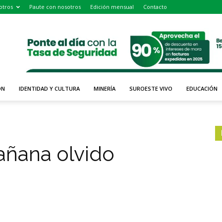
otros
Paute con nosotros
Edición mensual
Contacto
ÓN
IDENTIDAD Y CULTURA
MINERÍA
SUROESTE VIVO
EDUCACIÓN
añana olvido