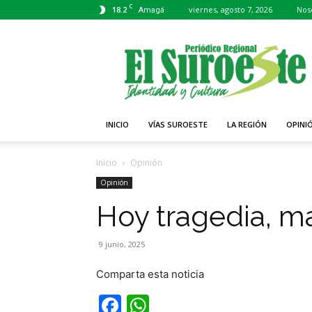
C
18.2
viernes, agosto 7, 2026
Nos
Amagá
Periódico
El
Suroeste
INICIO
VÍAS SUROESTE
LA REGIÓN
OPINI
Inicio
Opinión
Opinión
Hoy tragedia, m
9 junio, 2025
Comparta esta noticia
Facebook
WhatsApp